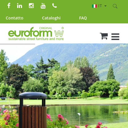
IT
Contatto
Cataloghi
FAQ