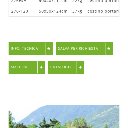
276H/A
40x40x111cm
22kg
cestino portarifiu
276-120
50x50x124cm
37kg
cestino portarifiu
INFO. TECNICA
SALVA PER RICHIESTA
MATERIALE
CATALOGO