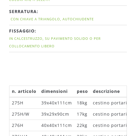
SERRATURA:
CON CHIAVE A TRIANGOLO, AUTOCHIUDENTE
FISSAGGIO:
IN CALCESTRUZZO, SU PAVIMENTO SOLIDO O PER
COLLOCAMENTO LIBERO
n. articolo
dimensioni
peso
descrizione
275H
39x40x111cm
18kg
cestino portarifiut
275H/W
39x29x90cm
17kg
cestino portarifiu
276H
40x40x111cm
22kg
cestino portarifiu