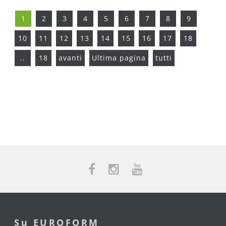
1
2
3
4
5
6
7
8
9
10
11
12
13
14
15
16
17
18
..
18
avanti
Ultima pagina
tutti
Su EUROFORM