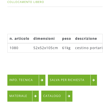
COLLOCAMENTO LIBERO
n. articolo
dimensioni
peso
descrizione
1080
52x52x105cm
61kg
cestino portarifiu
INFO. TECNICA
SALVA PER RICHIESTA
MATERIALE
CATALOGO