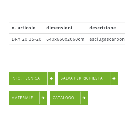
n. articolo
dimensioni
descrizione
DRY 20 35-20
640x660x2060cm
asciugascarponi
INFO. TECNICA
SALVA PER RICHIESTA
MATERIALE
CATALOGO