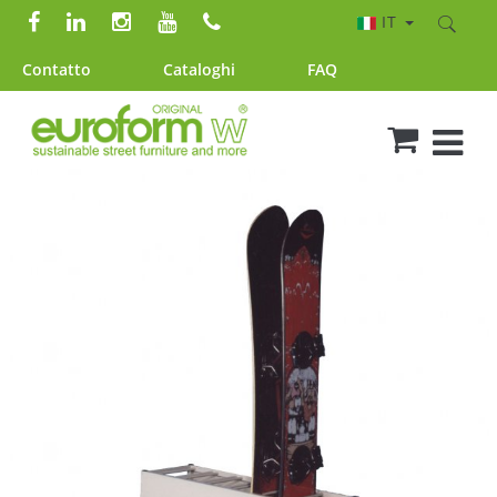
IT
Contatto
Cataloghi
FAQ