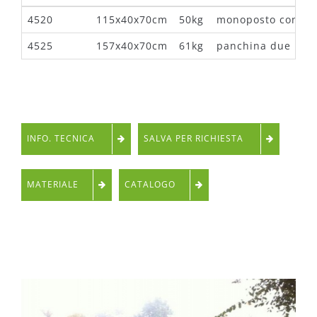
4520
115x40x70cm
50kg
monoposto con sc
4525
157x40x70cm
61kg
panchina due post
INFO. TECNICA
SALVA PER RICHIESTA
MATERIALE
CATALOGO