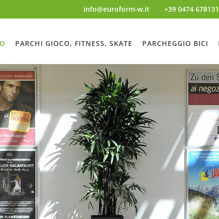
info@euroform-w.it
+39 0474 678131
NO
PARCHI GIOCO, FITNESS, SKATE
PARCHEGGIO BICI