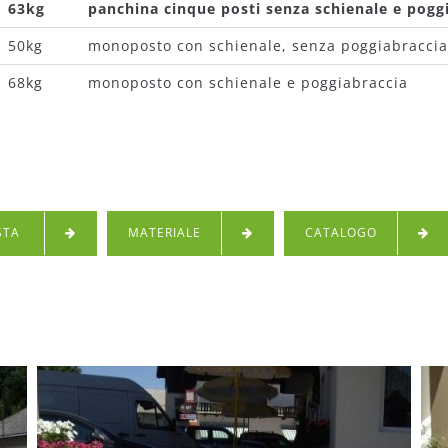
63kg
panchina cinque posti senza schienale e pogg
50kg
monoposto con schienale, senza poggiabraccia
68kg
monoposto con schienale e poggiabraccia
STA
MATERIALE
CATALOGO