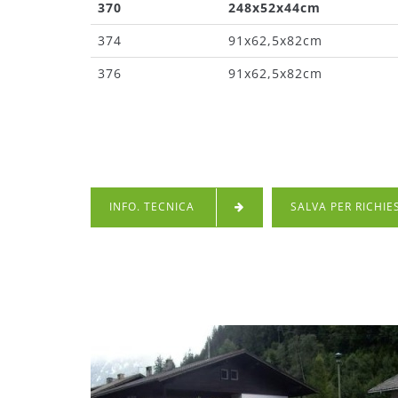
370
248x52x44cm
374
91x62,5x82cm
376
91x62,5x82cm
INFO. TECNICA
SALVA PER RICHIE