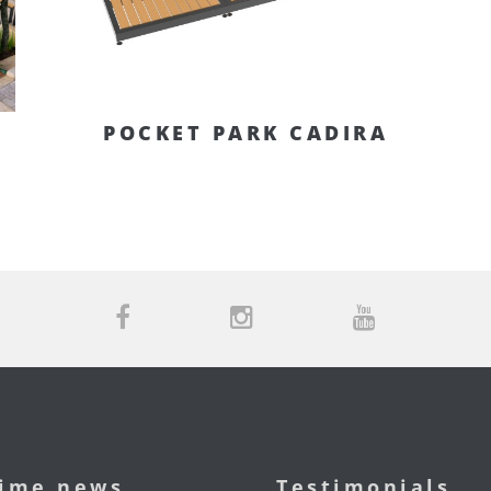
POCKET PARK CADIRA
time news
Testimonials