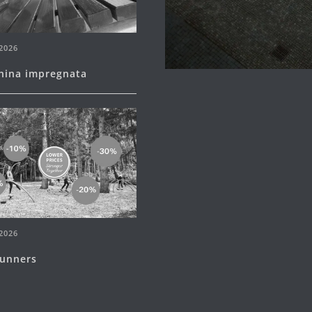
2026
hina impregnata
2026
runners