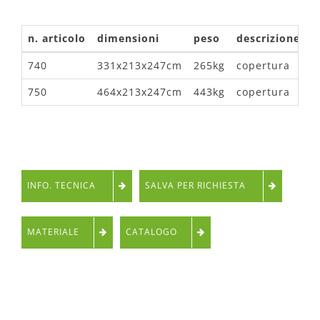
n. articolo
dimensioni
peso
descrizione
740
331x213x247cm
265kg
copertura
750
464x213x247cm
443kg
copertura
INFO. TECNICA
SALVA PER RICHIESTA
MATERIALE
CATALOGO