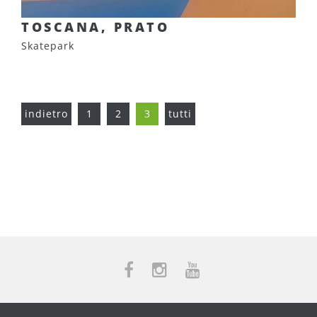
TOSCANA, PRATO
Skatepark
indietro
1
2
3
tutti