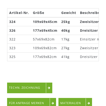
Artikel-Nr.
Größe
Gewicht
Beschreibung
324
109x69x45cm
25kg
Zweisitzer o
326
177x69x45cm
40kg
Dreisitzer oh
322
57x69x82cm
17kg
Einsitzer mit
323
109x69x82cm
27kg
Zweisitzer mi
325
177x69x82cm
41kg
Dreisitzer mi
TECHN. ZEICHNUNG
FÜR ANFRAGE MERKEN
MATERIALIEN