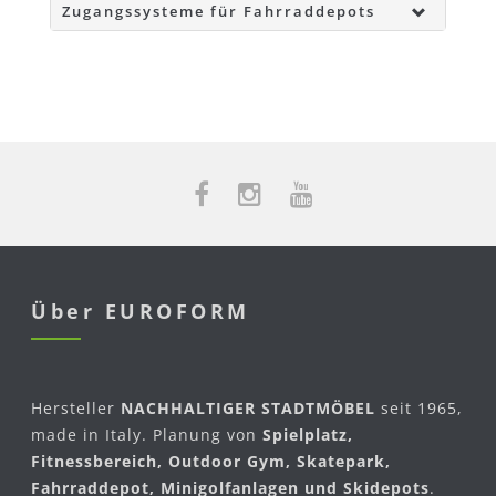
Zugangssysteme für Fahrraddepots
Über EUROFORM
Hersteller
NACHHALTIGER STADTMÖBEL
seit 1965,
made in Italy. Planung von
Spielplatz,
Fitnessbereich, Outdoor Gym, Skatepark,
Fahrraddepot, Minigolfanlagen und Skidepots
.