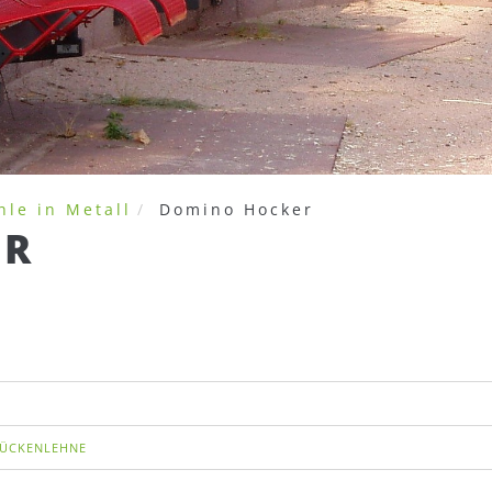
hle in Metall
Domino Hocker
ER
RÜCKENLEHNE