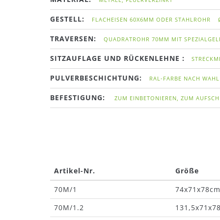
GESTELL:
FLACHEISEN 60X6MM ODER STAHLROHR
TRAVERSEN:
QUADRATROHR 70MM MIT SPEZIALGEL
SITZAUFLAGE UND RÜCKENLEHNE :
STRECKME
PULVERBESCHICHTUNG:
RAL-FARBE NACH WAHL
BEFESTIGUNG:
ZUM EINBETONIEREN, ZUM AUFSCH
Artikel-Nr.
Größe
70M/1
74x71x78c
70M/1.2
131,5x71x7