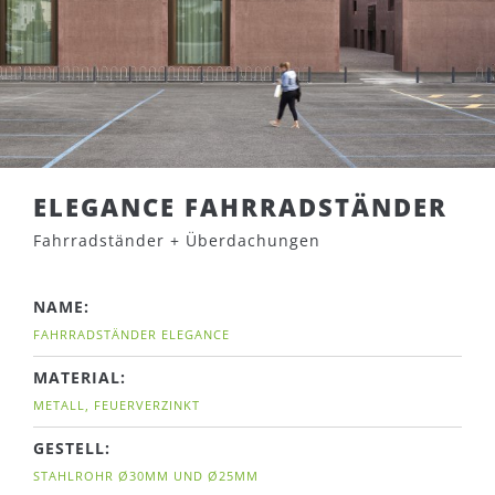
ELEGANCE FAHRRADSTÄNDER
Fahrradständer + Überdachungen
NAME:
FAHRRADSTÄNDER ELEGANCE
MATERIAL:
METALL, FEUERVERZINKT
GESTELL:
STAHLROHR Ø30MM UND Ø25MM