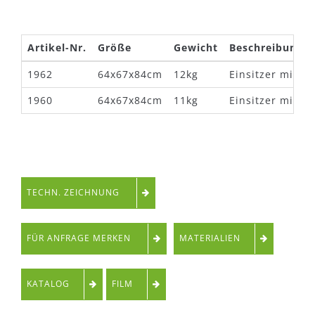
Artikel-Nr.
Größe
Gewicht
Beschreibung
1962
64x67x84cm
12kg
Einsitzer mit 
1960
64x67x84cm
11kg
Einsitzer mit 
TECHN. ZEICHNUNG
FÜR ANFRAGE MERKEN
MATERIALIEN
KATALOG
FILM