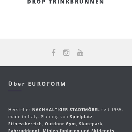
DROP TRINKBRUNNEN
Über EUROFORM
Hersteller
NACHHALTIGER STADTMÖBEL
seit 1965,
made in Italy. Planung von
Spielplatz,
Fitnessbereich, Outdoor Gym, Skatepark,
Fahrraddepot, Minigolfanlagen und Skidepots
.