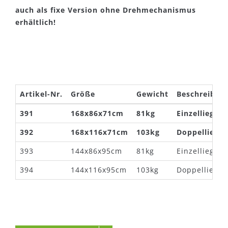
auch als fixe Version ohne Drehmechanismus
erhältlich!
Artikel-Nr.
Größe
Gewicht
Beschreibun
391
168x86x71cm
81kg
Einzelliege 
392
168x116x71cm
103kg
Doppelliege
393
144x86x95cm
81kg
Einzelliege 
394
144x116x95cm
103kg
Doppelliege 