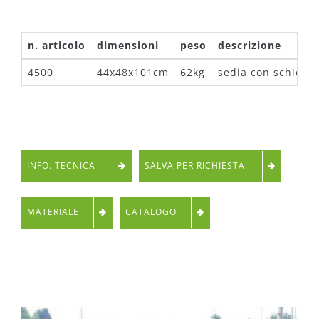
n. articolo
dimensioni
peso
descrizione
4500
44x48x101cm
62kg
sedia con schiena
INFO. TECNICA
SALVA PER RICHIESTA
MATERIALE
CATALOGO