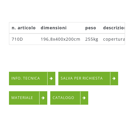
n. articolo
dimensioni
peso
descrizione
710D
196,8x400x200cm
255kg
copertura bil
INFO. TECNICA
SALVA PER RICHIESTA
MATERIALE
CATALOGO