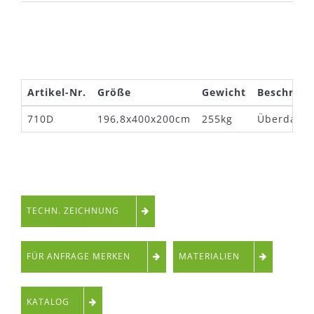
Artikel-Nr.
Größe
Gewicht
Beschreib
710D
196,8x400x200cm
255kg
Überdachu
TECHN. ZEICHNUNG
FÜR ANFRAGE MERKEN
MATERIALIEN
KATALOG