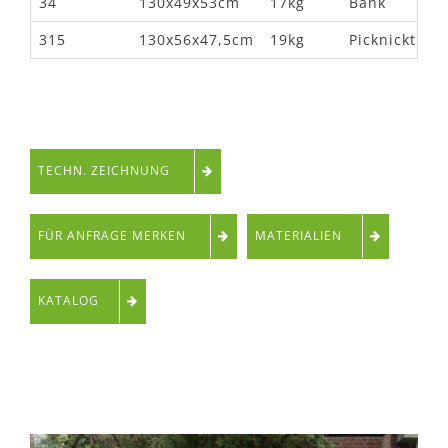
34
130x49x53cm
17kg
Bank
315
130x56x47,5cm
19kg
Picknicktisch
TECHN. ZEICHNUNG
FÜR ANFRAGE MERKEN
MATERIALIEN
KATALOG