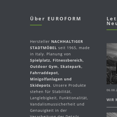
Über EUROFORM
Let
Ne
Hersteller
NACHHALTIGER
STADTMÖBEL
seit 1965, made
in Italy. Planung von
Spielplatz, Fitnessbereich,
Outdoor Gym, Skatepark,
Fahrraddepot,
Minigolfanlagen und
Skidepots
. Unsere Produkte
06.08.
stehen für Stabilität,
Langlebigkeit, Funktionalität,
WIR 
Vandalismussicherheit und
Genauigkeit in der
Verarbeitung der Details.