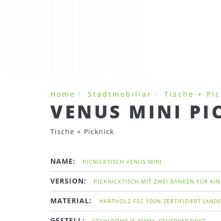
Home
Stadtmobiliar
Tische + Pi
VENUS MINI PI
Tische + Picknick
NAME:
PICNICKTISCH VENUS MINI
VERSION:
PICKNICKTISCH MIT ZWEI BÄNKEN FÜR KI
MATERIAL:
HARTHOLZ FSC 100% ZERTIFIZIERT (AND
GESTELL:
STAHLROHR Ø 30MM, FEUERVERZINKT