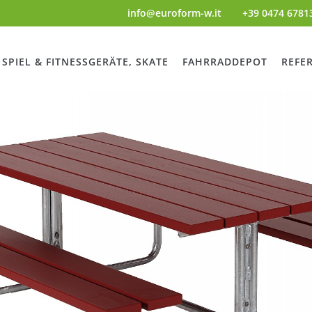
info@euroform-w.it
+39 0474 6781
SPIEL & FITNESSGERÄTE, SKATE
FAHRRADDEPOT
REFE