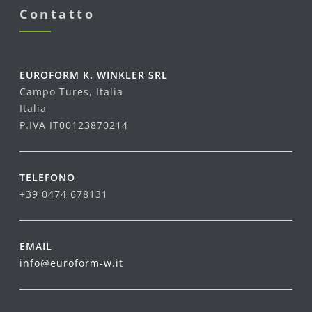
Contatto
EUROFORM K. WINKLER SRL
Campo Tures, Italia
Italia
P.IVA IT00123870214
TELEFONO
+39 0474 678131
EMAIL
info@euroform-w.it