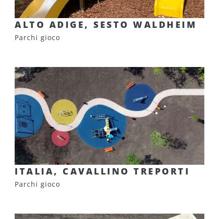
ALTO ADIGE, SESTO WALDHEIM
Parchi gioco
ITALIA, CAVALLINO TREPORTI
Parchi gioco