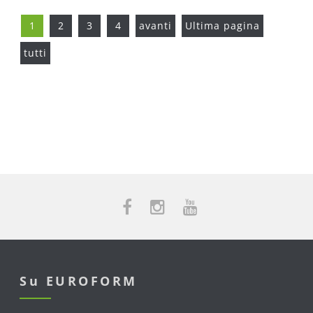
1
2
3
4
avanti
Ultima pagina
tutti
Su EUROFORM