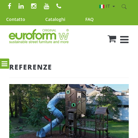
IT
Contatto
Cataloghi
FAQ
REFERENZE