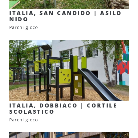
ITALIA, SAN CANDIDO | ASILO
NIDO
Parchi gioco
ITALIA, DOBBIACO | CORTILE
SCOLASTICO
Parchi gioco