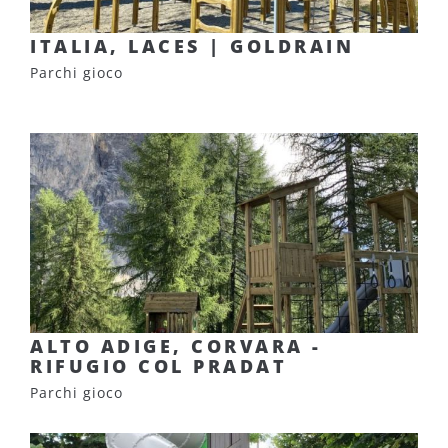
ITALIA, LACES | GOLDRAIN
Parchi gioco
ALTO ADIGE, CORVARA -
RIFUGIO COL PRADAT
Parchi gioco