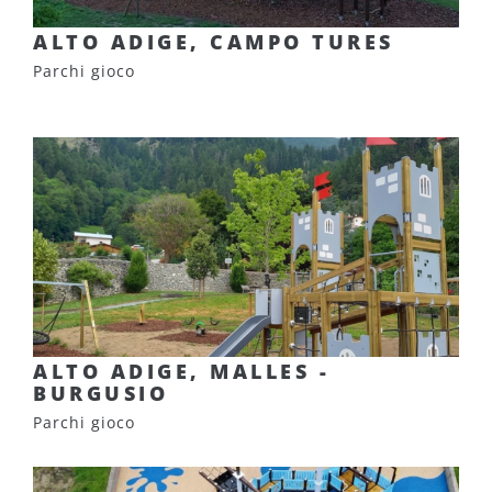
ALTO ADIGE, CAMPO TURES
Parchi gioco
ALTO ADIGE, MALLES -
BURGUSIO
Parchi gioco