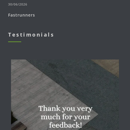
30/06/2026
Fastrunners
Testimonials