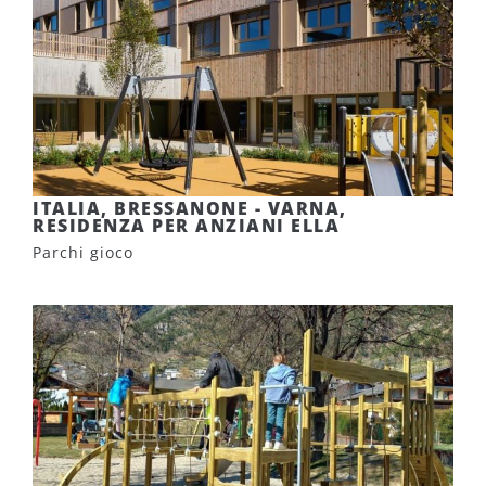
ITALIA, BRESSANONE - VARNA,
RESIDENZA PER ANZIANI ELLA
Parchi gioco