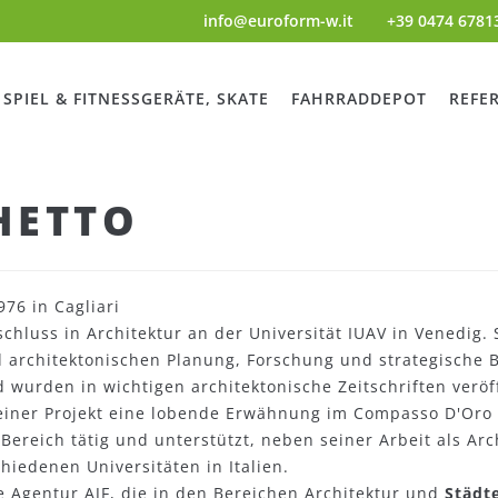
info@euroform-w.it
+39 0474 6781
SPIEL & FITNESSGERÄTE, SKATE
FAHRRADDEPOT
REFE
HETTO
76 in Cagliari
chluss in Architektur an der Universität IUAV in Venedig. S
 architektonischen Planung, Forschung und strategische Be
wurden in wichtigen architektonische Zeitschriften veröff
seiner Projekt eine lobende Erwähnung im Compasso D'Oro A
Bereich tätig und unterstützt, neben seiner Arbeit als Ar
hiedenen Universitäten in Italien.
e Agentur AJF, die in den Bereichen Architektur und
Städt