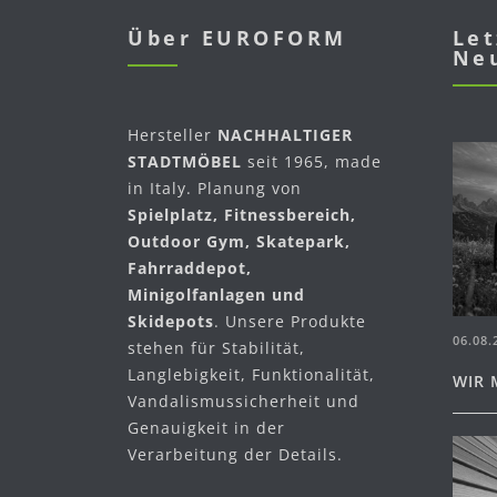
Über EUROFORM
Let
Ne
Hersteller
NACHHALTIGER
STADTMÖBEL
seit 1965, made
in Italy. Planung von
Spielplatz, Fitnessbereich,
Outdoor Gym, Skatepark,
Fahrraddepot,
Minigolfanlagen und
Skidepots
. Unsere Produkte
06.08.
stehen für Stabilität,
Langlebigkeit, Funktionalität,
WIR 
Vandalismussicherheit und
Genauigkeit in der
Verarbeitung der Details.