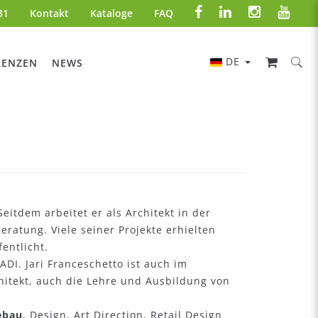
31
Kontakt
Kataloge
FAQ
DE
RENZEN
NEWS
eitdem arbeitet er als Architekt in der
ratung. Viele seiner Projekte erhielten
entlicht.
DI. Jari Franceschetto ist auch im
chitekt, auch die Lehre und Ausbildung von
ebau
, Design, Art Direction, Retail Design