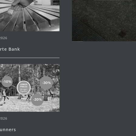
2026
erte Bank
2026
runners