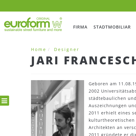
FIRMA
STADTMOBILIAR
Home
Designer
JARI FRANCESC
Geboren am 11.08.19
2002 Universitätsabs
städtebaulichen und
Auszeichnungen und 
2011 erhielt eines 
kulturtheoretischen 
Architekten an versc
2011 gründete er di