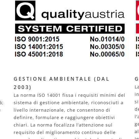
GESTIONE AMBIENTALE (DAL
G
2003)
L
i
La norma ISO 14001 fissa i requisiti minimi del
s
à;
sistema di gestione ambientale, riconosciuti a
d
e
livello internazionale, che consentono di
l
definire, formulare e raggiungere obiettivi
g
chiari. La norma focalizza l’attenzione sul
a
requisito del miglioramento continuo delle
I