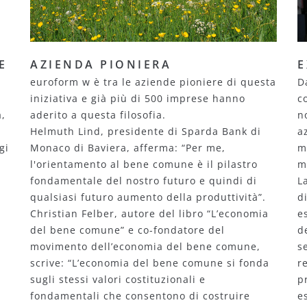
E
AZIENDA PIONIERA
E
euroform w è tra le aziende pioniere di questa
D
iniziativa e già più di 500 imprese hanno
c
a,
aderito a questa filosofia.
n
Helmuth Lind, presidente di Sparda Bank di
a
gi
Monaco di Baviera, afferma: “Per me,
m
l'orientamento al bene comune è il pilastro
m
fondamentale del nostro futuro e quindi di
L
o
qualsiasi futuro aumento della produttività”.
d
Christian Felber, autore del libro “L’economia
e
del bene comune” e co-fondatore del
d
movimento dell’economia del bene comune,
s
scrive: “L’economia del bene comune si fonda
re
sugli stessi valori costituzionali e
p
fondamentali che consentono di costruire
e