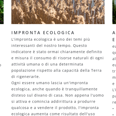
IMPRONTA ECOLOGICA
A
L'impronta ecologica è uno dei temi più
E
interessanti del nostro tempo. Questo
e
indicatore è stato ormai chiaramente definito
q
e misura il consumo di risorse naturali di ogni
a
attività umana o di una determinata
o
e
popolazione rispetto alla capacità della Terra
t
di rigenerarle.
m
Ogni essere umano lascia un'impronta
e
ecologica, anche quando è tranquillamente
L
disteso sul divano di casa. Non appena l'uomo
p
si attiva e comincia addirittura a produrre
r
qualcosa e a vendere il prodotto, l'impronta
•
ecologica aumenta come risultato dell'uso
•