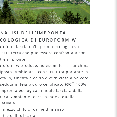
NALISI DELL’IMPRONTA
COLOGICA DI EUROFORM W
uroform lascia un’impronta ecologica su
uesta terra che può essere confrontata con
ltre impronte.
uroform w produce, ad esempio, la panchina
riposto “Ambiente”, con struttura portante in
etallo, zincata a caldo e verniciata a polvere
®
 seduta in legno duro certificato FSC
-100%.
’impronta ecologica annuale lasciata dalla
anca “Ambiente” corrisponde a quella
elativa a
 mezzo chilo di carne di manzo
 tre chili di carta