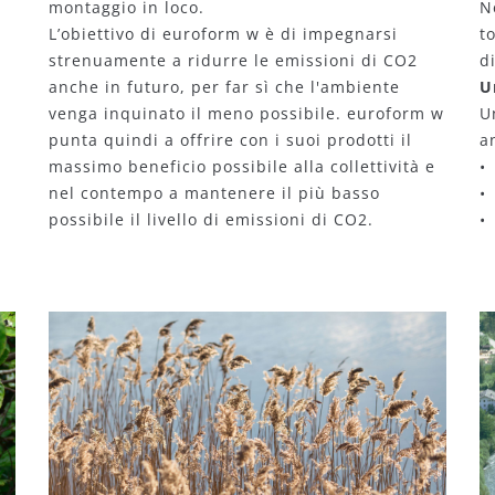
montaggio in loco.
N
L’obiettivo di euroform w è di impegnarsi
t
strenuamente a ridurre le emissioni di CO2
d
anche in futuro, per far sì che l'ambiente
U
venga inquinato il meno possibile. euroform w
U
punta quindi a offrire con i suoi prodotti il
a
massimo beneficio possibile alla collettività e
•
nel contempo a mantenere il più basso
•
possibile il livello di emissioni di CO2.
•