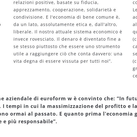
relazioni positive, basate su fiducia,
co
apprezzamento, cooperazione, solidarietà e
L
condivisione. E l'economia di bene comune è,
a
o
da un lato, assolutamente etica e, dall'altro,
a
a
liberale. Il nostro attuale sistema economico è
q
invece rovesciato. Il denaro è diventato fine a
(
se stesso piuttosto che essere uno strumento
c
utile a raggiungere ciò che conta davvero: una
s
vita degna di essere vissuta per tutti noi”.
(
g
c
 aziendale di euroform w è convinto che: “In futu
 I tempi in cui la massimizzazione del profitto e la
gono ormai al passato. E quanto prima l'economia 
 e più responsabile”.