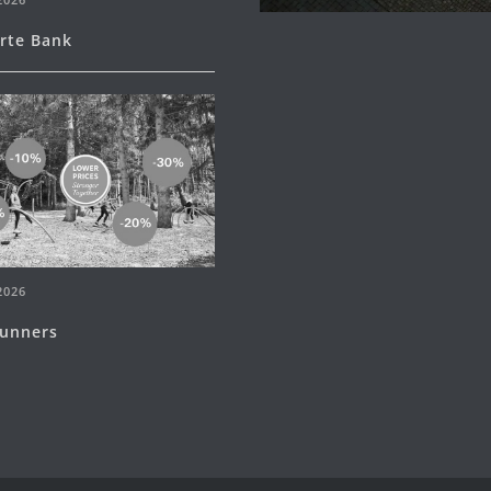
erte Bank
2026
runners