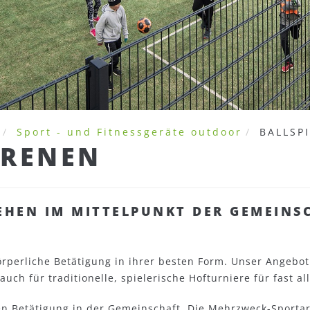
Sport - und Fitnessgeräte outdoor
BALLSP
ARENEN
EHEN IM MITTELPUNKT DER GEMEINS
örperliche Betätigung in ihrer besten Form. Unser Angebot 
uch für traditionelle, spielerische Hofturniere für fast all
en Betätigung in der Gemeinschaft. Die Mehrzweck-Sportare