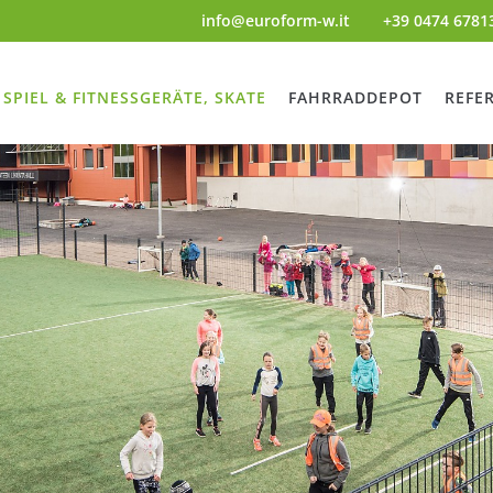
info@euroform-w.it
+39 0474 6781
SPIEL & FITNESSGERÄTE, SKATE
FAHRRADDEPOT
REFE