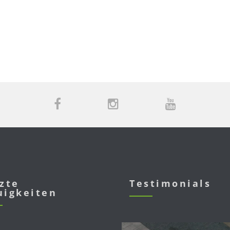
zte
Testimonials
uigkeiten